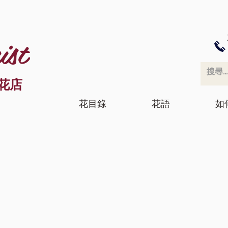
ist
花店
花目錄
花語
如