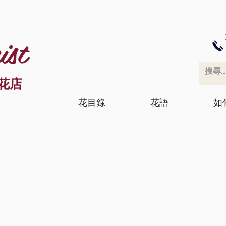
ist
花店
花目錄
花語
如