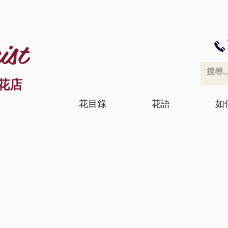
ist
花店
花目錄
花語
如