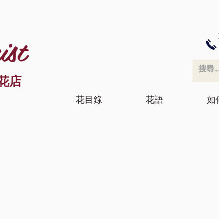
ist
花店
花目錄
花語
如