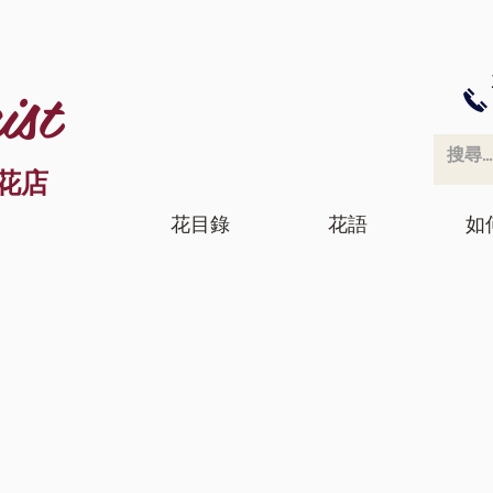
ist
花店
花目錄
花語
如