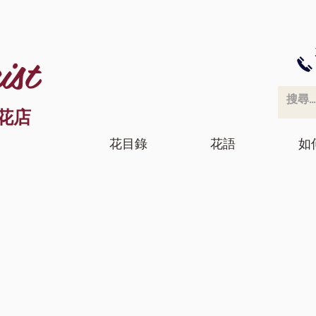
ist
花店
花目錄
花語
如