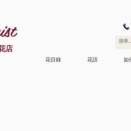
ist
花店
花目錄
花語
如