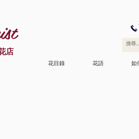
ist
花店
花目錄
花語
如