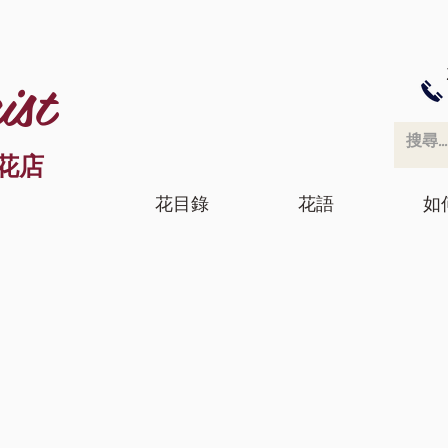
ist
花店
花目錄
花語
如