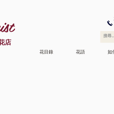
ist
花店
花目錄
花語
如