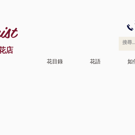
ist
花店
花目錄
花語
如