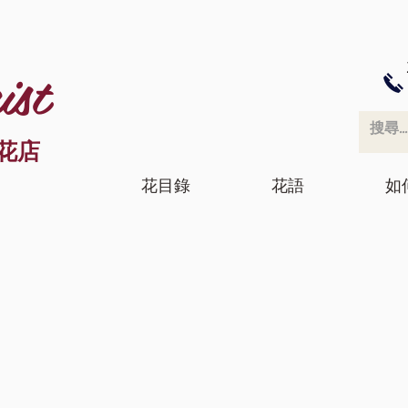
ist
花店
花目錄
花語
如