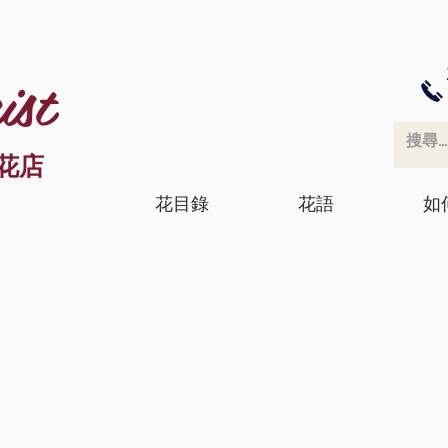
ist
花店
花目錄
花語
如