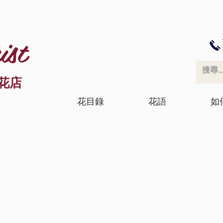
ist
花店
花目錄
花語
如