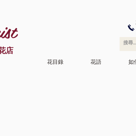
ist
花店
花目錄
花語
如