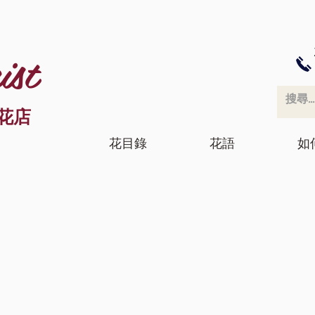
ist
花店
花目錄
花語
如