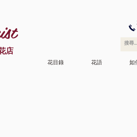
ist
花店
花目錄
花語
如