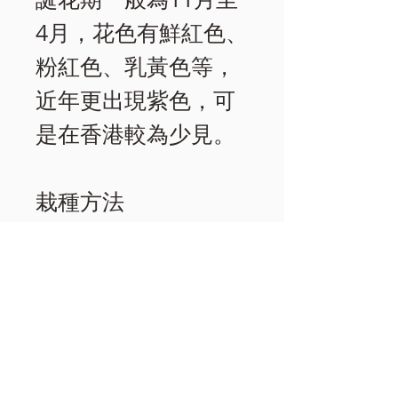
4月，花色有鮮紅色、
粉紅色、乳黃色等，
近年更出現紫色，可
是在香港較為少見。
栽種方法
1.溫度：高株的要維
持在23-30℃；矮株的
要維持在20-28℃
2.光線：高株種喜充
足光線，矮株種喜弱