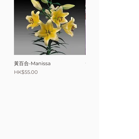
黃百合-Manissa
母親節花束2
價格
價格
HK$55.00
HK$380.00