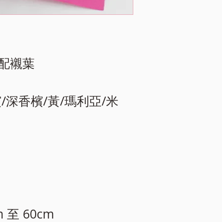
梗配襯葉
檳/深香檳/黃/瑪利亞/米
m 至 60cm