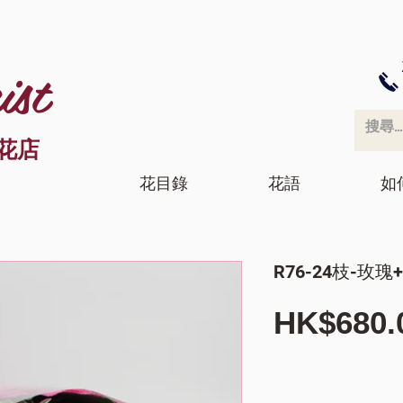
ist
花店
花目錄
花語
如
R76-24枝-玫
HK$680.