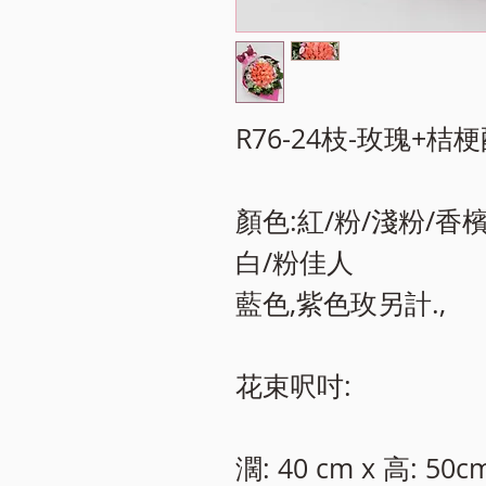
R76-24枝-玫瑰+桔
顏色:紅/粉/淺粉/香
白/粉佳人 ​
藍色,紫色玫另計.,
花束呎吋:
濶: 40 cm x 高: 50c