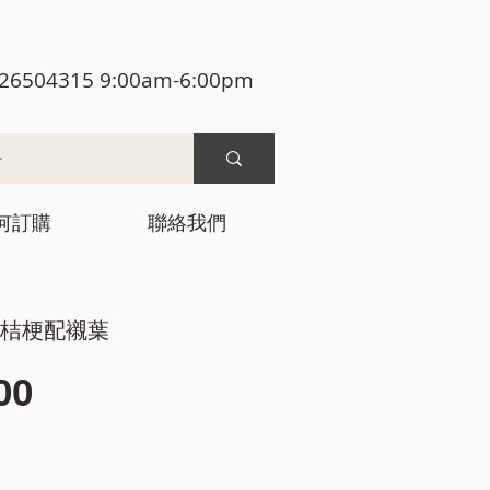
26504315 9:00am-6:00pm
何訂購
聯絡我們
瑰+桔梗配襯葉
價
00
格