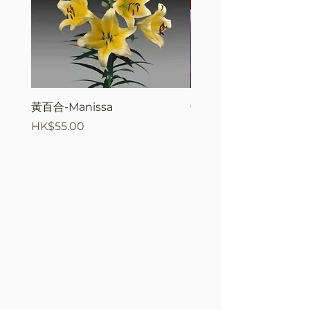
黃百合-Manissa
母親節花束2
價格
價格
HK$55.00
HK$380.00