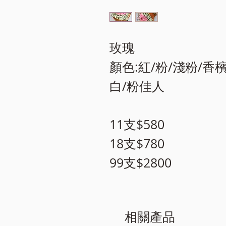
玫瑰

顏色:紅/粉/淺粉/香
白/粉佳人 ​

11支$580

18支$780

99支$2800
相關產品