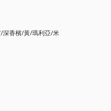
檳/深香檳/黃/瑪利亞/米