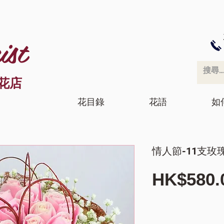
ist
花店
花目錄
花語
如
情人節-11支玫
HK$580.