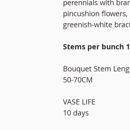
perennials with bra
pincushion flowers,
greenish-white brac
Stems per bunch 1
Bouquet Stem Leng
50-70CM
VASE LIFE
10 days