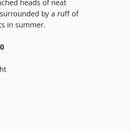
nched heads of neat
 surrounded by a ruff of
ts in summer.
0
ht