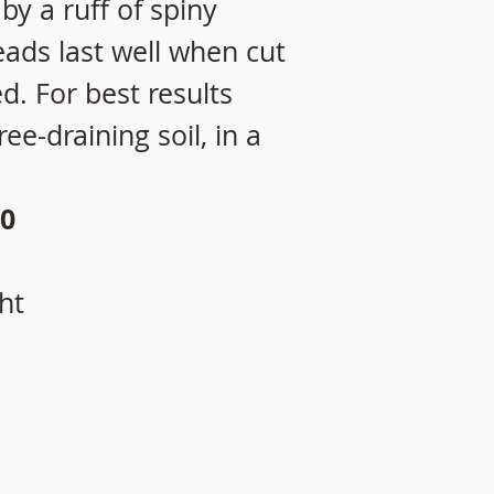
by a ruff of spiny
eads last well when cut
d. For best results
ee-draining soil, in a
0
ht